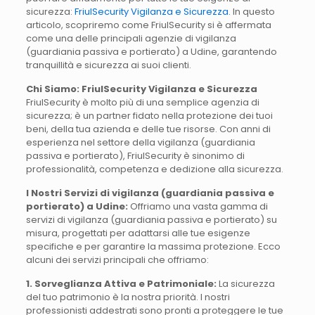
sicurezza:
FriulSecurity Vigilanza e Sicurezza
. In questo
articolo, scopriremo come FriulSecurity si è affermata
come una delle principali agenzie di vigilanza
(guardiania passiva e portierato) a Udine, garantendo
tranquillità e sicurezza ai suoi clienti.
Chi Siamo: FriulSecurity Vigilanza e Sicurezza
FriulSecurity è molto più di una semplice agenzia di
sicurezza; è un partner fidato nella protezione dei tuoi
beni, della tua azienda e delle tue risorse. Con anni di
esperienza nel settore della vigilanza (guardiania
passiva e portierato), FriulSecurity è sinonimo di
professionalità, competenza e dedizione alla sicurezza.
I Nostri Servizi di vigilanza (guardiania passiva e
portierato) a Udine:
Offriamo una vasta gamma di
servizi di vigilanza (guardiania passiva e portierato) su
misura, progettati per adattarsi alle tue esigenze
specifiche e per garantire la massima protezione. Ecco
alcuni dei servizi principali che offriamo:
1. Sorveglianza Attiva e Patrimoniale:
La sicurezza
del tuo patrimonio è la nostra priorità. I nostri
professionisti addestrati sono pronti a proteggere le tue