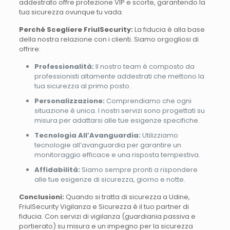
addestrato offre protezione VIP e scorte, garantendo la
tua sicurezza ovunque tu vada.
Perché Scegliere FriulSecurity:
La fiducia è alla base
della nostra relazione con i clienti. Siamo orgogliosi di
offrire:
Professionalità:
Il nostro team è composto da
professionisti altamente addestrati che mettono la
tua sicurezza al primo posto.
Personalizzazione:
Comprendiamo che ogni
situazione è unica. I nostri servizi sono progettati su
misura per adattarsi alle tue esigenze specifiche.
Tecnologia All’Avanguardia:
Utilizziamo
tecnologie all’avanguardia per garantire un
monitoraggio efficace e una risposta tempestiva.
Affidabilità:
Siamo sempre pronti a rispondere
alle tue esigenze di sicurezza, giorno e notte.
Conclusioni:
Quando si tratta di sicurezza a Udine,
FriulSecurity Vigilanza e Sicurezza è il tuo partner di
fiducia. Con servizi di vigilanza (guardiania passiva e
portierato) su misura e un impegno per la sicurezza