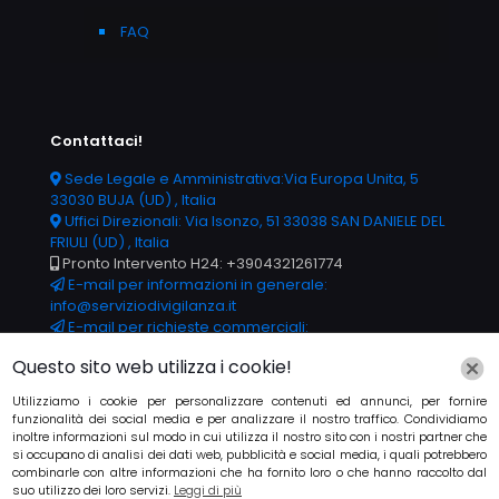
FAQ
Contattaci!
Sede Legale e Amministrativa:Via Europa Unita, 5
33030 BUJA (UD) , Italia
Uffici Direzionali: Via Isonzo, 51 33038 SAN DANIELE DEL
FRIULI (UD) , Italia
Pronto Intervento H24: +3904321261774
E-mail per informazioni in generale:
info@serviziodivigilanza.it
E-mail per richieste commerciali:
commerciale@serviziodivigilanza.it
Questo sito web utilizza i cookie!
E-mail per informazioni riguardo la contabilità
aziendale: amministrazione@serviziodivigilanza.it
Utilizziamo i cookie per personalizzare contenuti ed annunci, per fornire
funzionalità dei social media e per analizzare il nostro traffico. Condividiamo
Il supporto telefonico è attivo dal Lunedì al Sabato
inoltre informazioni sul modo in cui utilizza il nostro sito con i nostri partner che
dalle 9 alle 18.
si occupano di analisi dei dati web, pubblicità e social media, i quali potrebbero
combinarle con altre informazioni che ha fornito loro o che hanno raccolto dal
suo utilizzo dei loro servizi.
Leggi di più